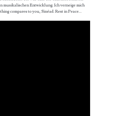
n musikalischen Entwicklung. Ich verneige mich
othing compares to you, Sinéad. Rest in Peace…