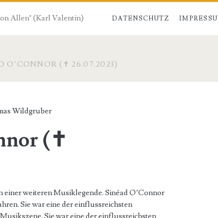
von Allen" (Karl Valentin)
DATENSCHUTZ
IMPRESS
D O’CONNOR (✝ 26.07.2023)
as Wildgruber
nnor (✝
 einer weiteren Musiklegende. Sinéad O’Connor
 Jahren. Sie war eine der einflussreichsten
Musikszene. Sie war eine der einflussreichsten