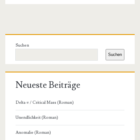
der
Beiträge
Primäre
Seitenleiste
Suchen
Suchen
Neueste Beiträge
Delta-v / Critical Mass (Roman)
Unendlichkeit (Roman)
Anomalie (Roman)