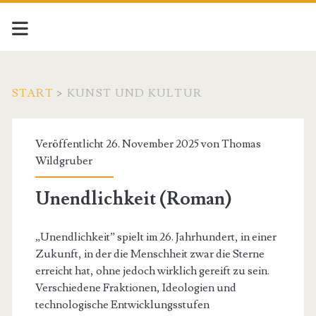
START
>
KUNST UND KULTUR
Kategorie:
Veröffentlicht 26. November 2025 von
Thomas
<span>Kunst
Wildgruber
und
Unendlichkeit (Roman)
Kultur</span>
„Unendlichkeit” spielt im 26. Jahrhundert, in einer
Zukunft, in der die Menschheit zwar die Sterne
erreicht hat, ohne jedoch wirklich gereift zu sein.
Verschiedene Fraktionen, Ideologien und
technologische Entwicklungsstufen