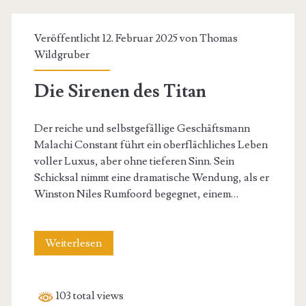
Veröffentlicht 12. Februar 2025 von
Thomas
Wildgruber
Die Sirenen des Titan
Der reiche und selbstgefällige Geschäftsmann
Malachi Constant führt ein oberflächliches Leben
voller Luxus, aber ohne tieferen Sinn. Sein
Schicksal nimmt eine dramatische Wendung, als er
Winston Niles Rumfoord begegnet, einem…
Die
Weiterlesen
Sirenen
des
103 total views