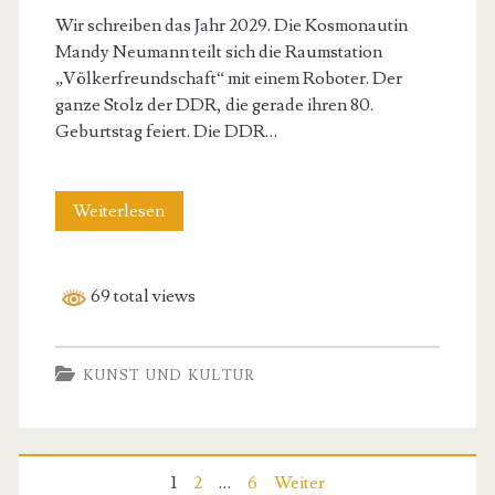
Wir schreiben das Jahr 2029. Die Kosmonautin
Mandy Neumann teilt sich die Raumstation
„Völkerfreundschaft“ mit einem Roboter. Der
ganze Stolz der DDR, die gerade ihren 80.
Geburtstag feiert. Die DDR…
Die
Weiterlesen
letzte
Kosmonautin
69 total views
(Roman)
KUNST UND KULTUR
Seitennummerierung
1
2
…
6
Weiter