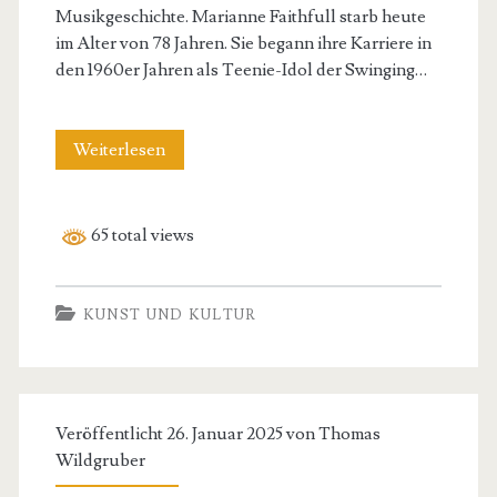
Musikgeschichte. Marianne Faithfull starb heute
im Alter von 78 Jahren. Sie begann ihre Karriere in
den 1960er Jahren als Teenie-Idol der Swinging…
Marianne
Weiterlesen
Faithfull
(✝
65 total views
30.01.2025)
KUNST UND KULTUR
Veröffentlicht 26. Januar 2025 von
Thomas
Wildgruber