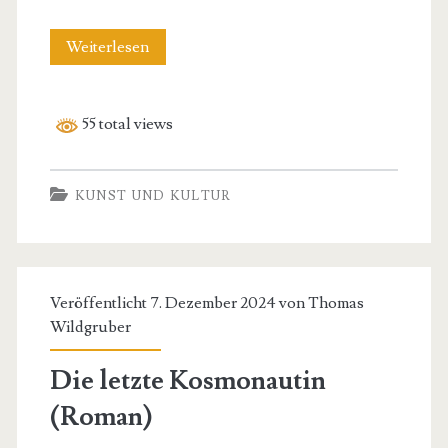
Die
Weiterlesen
Gnade
der
55 total views
Götter
(Roman)
KUNST UND KULTUR
Veröffentlicht 7. Dezember 2024 von
Thomas
Wildgruber
Die letzte Kosmonautin
(Roman)