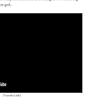
ie geil…
(Youtube Link)