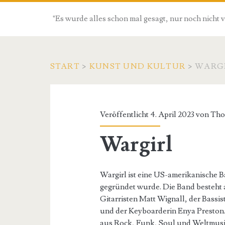
"Es wurde alles schon mal gesagt, nur noch nicht 
START
>
KUNST UND KULTUR
>
WARG
Veröffentlicht 4. April 2023 von
Tho
Wargirl
Wargirl ist eine US-amerikanische B
gegründet wurde. Die Band besteht 
Gitarristen Matt Wignall, der Bassi
und der Keyboarderin Enya Preston.
aus Rock, Funk, Soul und Weltmusik. 