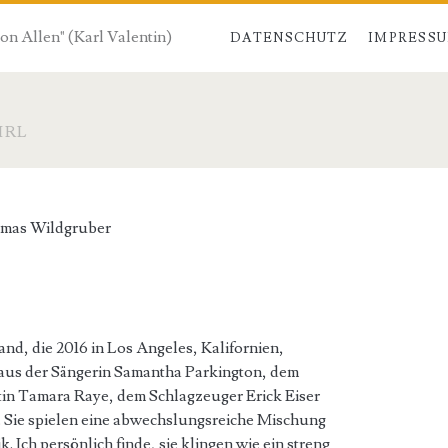
von Allen" (Karl Valentin)
DATENSCHUTZ
IMPRESS
IRL
mas Wildgruber
and, die 2016 in Los Angeles, Kalifornien,
aus der Sängerin Samantha Parkington, dem
stin Tamara Raye, dem Schlagzeuger Erick Eiser
 Sie spielen eine abwechslungsreiche Mischung
Ich persönlich finde, sie klingen wie ein streng