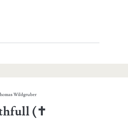
homas Wildgruber
thfull (✝