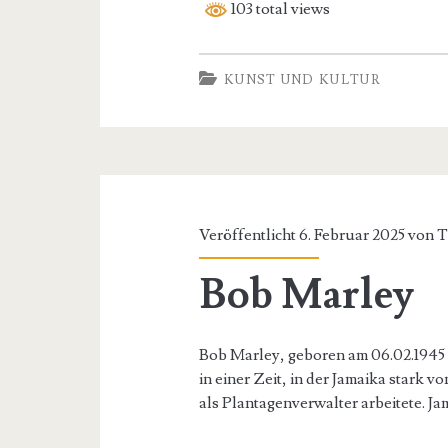
des
103 total views
Titan
KUNST UND KULTUR
Veröffentlicht 6. Februar 2025 von
T
Bob Marley
Bob Marley, geboren am 06.02.1945 
in einer Zeit, in der Jamaika stark
als Plantagenverwalter arbeitete. J