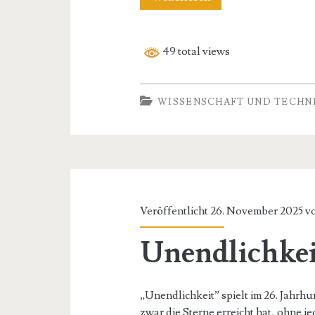
v
/
49 total views
Critical
Mass
WISSENSCHAFT UND TECHN
(Roman)
Veröffentlicht 26. November 2025 
Unendlichke
„Unendlichkeit” spielt im 26. Jahrhu
zwar die Sterne erreicht hat, ohne je